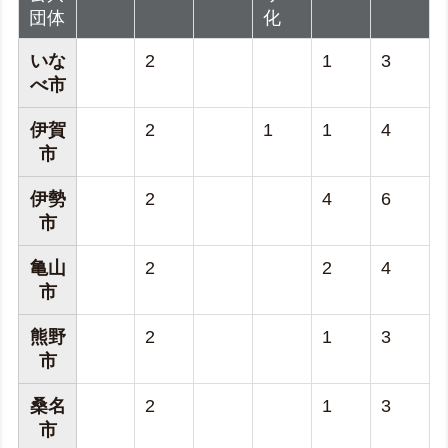
団体
化
いな
2
1
3
べ市
伊賀
2
1
1
4
市
伊勢
2
4
6
市
亀山
2
2
4
市
熊野
2
1
3
市
桑名
2
1
3
市