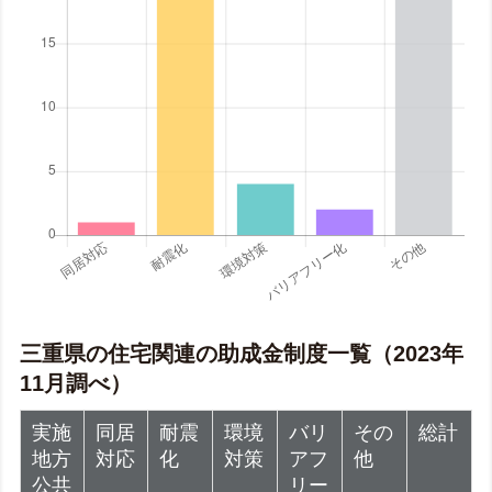
三重県の住宅関連の助成金制度一覧（2023年
11月調べ）
実施
同居
耐震
環境
バリ
その
総計
地方
対応
化
対策
アフ
他
公共
リー