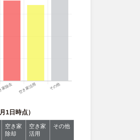
月1日時点）
空き家
空き家
その他
除却
活用