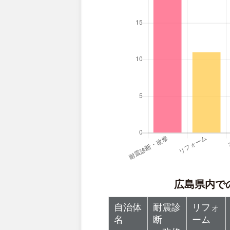
広島県内で
自治体
耐震診
リフォ
名
断
ーム