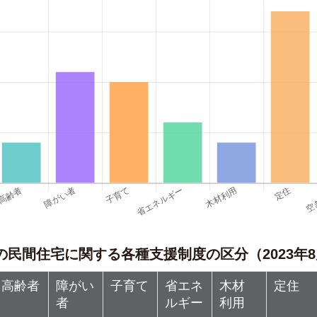
の民間住宅に関する各種支援制度の区分（2023年8
高齢者
障がい
子育て
省エネ
木材
定住
者
ルギー
利用