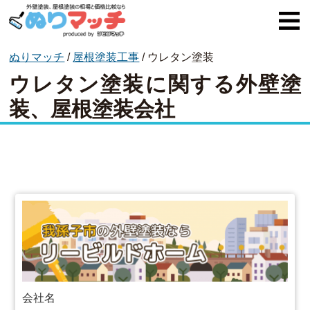
ぬりマッチ
/
屋根塗装工事
/
ウレタン塗装
ぬりマッチとは
ウレタン塗装に関する外壁塗
オススメ企業
装、屋根塗装会社
費用と相場
外壁塗装
屋根塗装
コラム一覧
会社名