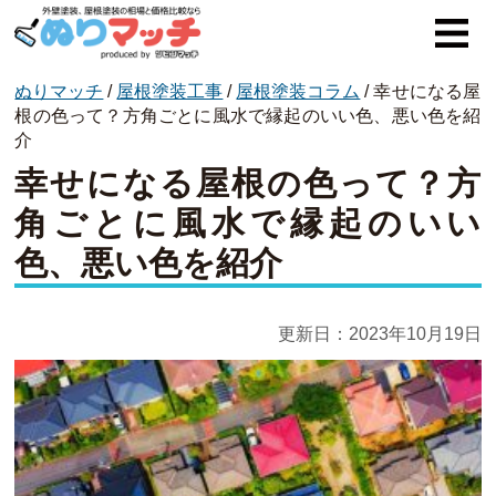
ぬりマッチ
/
屋根塗装工事
/
屋根塗装コラム
/
幸せになる屋
ぬりマッチとは
根の色って？方角ごとに風水で縁起のいい色、悪い色を紹
介
オススメ企業
幸せになる屋根の色って？方
費用と相場
角ごとに風水で縁起のいい
色、悪い色を紹介
外壁塗装
屋根塗装
更新日：
2023年10月19日
コラム一覧