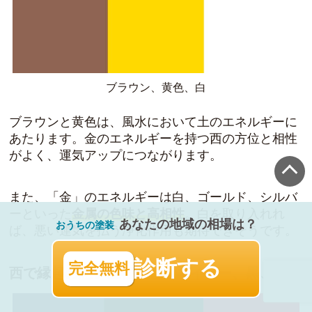
ブラウン、黄色、白
ブラウンと黄色は、風水において土のエネルギーに
あたります。金のエネルギーを持つ西の方位と相性
がよく、運気アップにつながります。
また、「金」のエネルギーは白、ゴールド、シルバ
ーといった
金属の色味と高相性
。白を取り入れれ
あなたの地域の相場は？
おうちの塗装
ば、悪い運気を払う浄化作用も期待できそうです。
診断する
完全無料
西で縁起の悪い屋根の色はネイビー、黒、赤