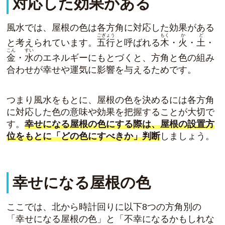
対応した効果がある
風水では、屋根の色は各方角に対応した効果がある
ごぎょう
もく
か
ど
と考えられています。
五行
と呼ばれる
木
・
火
・
土
・
こん
すい
金
・
水
のエネルギー
にもとづくと、方角と色の組み
合わせが幸せや運気に影響を与えるためです。
つまり風水をもとに、屋根の色を決めるには各方角
に対応した色の意味や効果を把握することが大切で
す。
幸せになる屋根の色にする際は、屋根の設置方
位をもとに「どの色にすべきか」判断
しましょう。
幸せになる屋根の色
ここでは、北から時計回りに以下8つの方角別の
「幸せになる屋根の色」と「不幸になるかもしれな