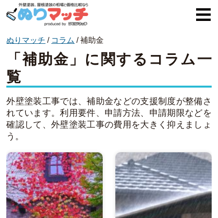
ぬりマッチ
/
コラム
/
補助金
ぬりマッチとは
「補助金」に関するコラム一
オススメ企業
覧
費用と相場
外壁塗装工事では、補助金などの支援制度が整備さ
外壁塗装
れています。利用要件、申請方法、申請期限などを
確認して、外壁塗装工事の費用を大きく抑えましょ
屋根塗装
う。
コラム一覧