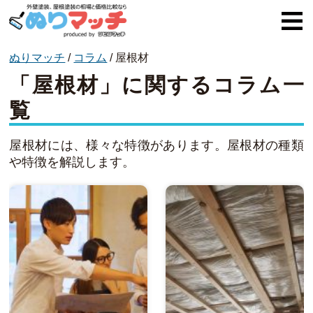
ぬりマッチ
/
コラム
/
屋根材
ぬりマッチとは
「屋根材」に関するコラム一
オススメ企業
覧
費用と相場
屋根材には、様々な特徴があります。屋根材の種類
外壁塗装
や特徴を解説します。
屋根塗装
コラム一覧