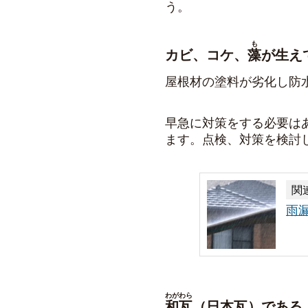
う。
も
カビ、コケ、
藻
が生え
屋根材の塗料が劣化し防
早急に対策をする必要は
ます。点検、対策を検討
関
雨
わがわら
和瓦
（日本瓦）である