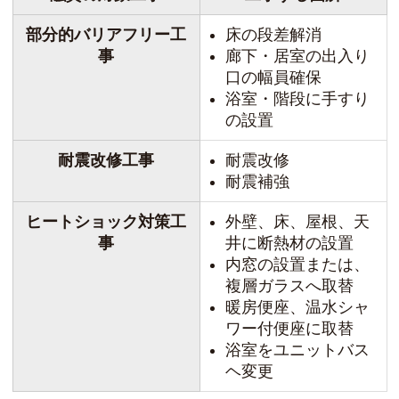
部分的バリアフリー工
床の段差解消
事
廊下・居室の出入り
口の幅員確保
浴室・階段に手すり
の設置
耐震改修工事
耐震改修
耐震補強
ヒートショック対策工
外壁、床、屋根、天
事
井に断熱材の設置
内窓の設置または、
複層ガラスへ取替
暖房便座、温水シャ
ワー付便座に取替
浴室をユニットバス
ヘ変更