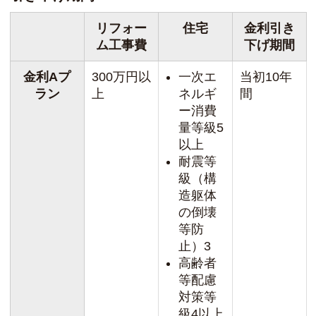
リフォー
住宅
金利引き
ム工事費
下げ期間
金利Aプ
300万円以
一次エ
当初10年
ラン
上
ネルギ
間
ー消費
量等級5
以上
耐震等
級（構
造躯体
の倒壊
等防
止）3
高齢者
等配慮
対策等
級4以上