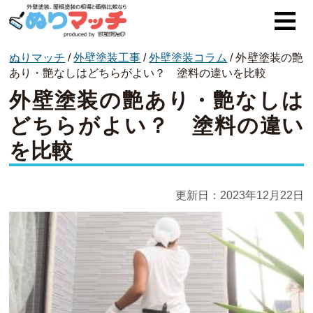
ぬりマッチ
/
外壁塗装工事
/
外壁塗装コラム
/
外壁塗装の艶
ぬりマッチとは
あり・艶なしはどちらがよい？ 塗料の違いを比較
外壁塗装の艶あり・艶なしは
オススメ企業
どちらがよい？ 塗料の違い
費用と相場
を比較
外壁塗装
屋根塗装
更新日：
2023年12月22日
コラム一覧