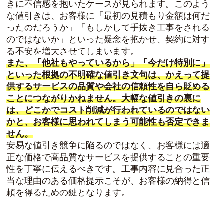
きに不信感を抱いたケースが見られます。このよう
な値引きは、お客様に「最初の見積もり金額は何だ
ったのだろうか」「もしかして手抜き工事をされる
のではないか」といった疑念を抱かせ、契約に対す
る不安を増大させてしまいます。
また、「他社もやっているから」「今だけ特別に」
といった根拠の不明確な値引き文句は、かえって提
供するサービスの品質や会社の信頼性を自ら貶める
ことにつながりかねません。大幅な値引きの裏に
は、どこかでコスト削減が行われているのではない
かと、お客様に思われてしまう可能性も否定できま
せん。
安易な値引き競争に陥るのではなく、お客様には適
正な価格で高品質なサービスを提供することの重要
性を丁寧に伝えるべきです。工事内容に見合った正
当な理由のある価格提示こそが、お客様の納得と信
頼を得るための鍵となります。