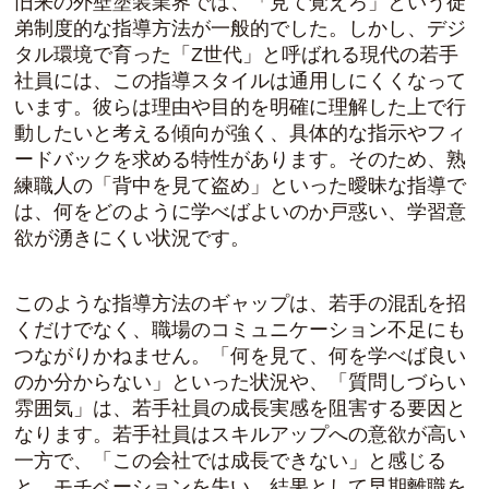
旧来の外壁塗装業界では、「見て覚えろ」という徒
弟制度的な指導方法が一般的でした。しかし、デジ
タル環境で育った「Z世代」と呼ばれる現代の若手
社員には、この指導スタイルは通用しにくくなって
います。彼らは理由や目的を明確に理解した上で行
動したいと考える傾向が強く、具体的な指示やフィ
ードバックを求める特性があります。そのため、熟
練職人の「背中を見て盗め」といった曖昧な指導で
は、何をどのように学べばよいのか戸惑い、学習意
欲が湧きにくい状況です。
このような指導方法のギャップは、若手の混乱を招
くだけでなく、職場のコミュニケーション不足にも
つながりかねません。「何を見て、何を学べば良い
のか分からない」といった状況や、「質問しづらい
雰囲気」は、若手社員の成長実感を阻害する要因と
なります。若手社員はスキルアップへの意欲が高い
一方で、「この会社では成長できない」と感じる
と、モチベーションを失い、結果として早期離職を