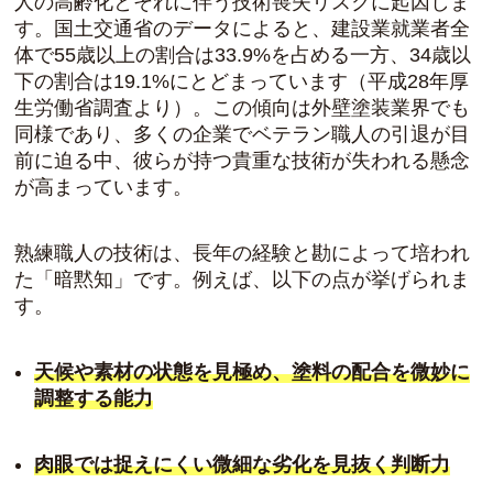
人の高齢化とそれに伴う技術喪失リスクに起因しま
す。国土交通省のデータによると、建設業就業者全
体で55歳以上の割合は33.9%を占める一方、34歳以
下の割合は19.1%にとどまっています（平成28年厚
生労働省調査より）。この傾向は外壁塗装業界でも
同様であり、多くの企業でベテラン職人の引退が目
前に迫る中、彼らが持つ貴重な技術が失われる懸念
が高まっています。
熟練職人の技術は、長年の経験と勘によって培われ
た「暗黙知」です。例えば、以下の点が挙げられま
す。
天候や素材の状態を見極め、塗料の配合を微妙に
調整する能力
肉眼では捉えにくい微細な劣化を見抜く判断力