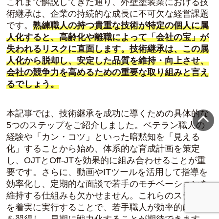
これまで解説してきた通り、外壁塗装業における技
術継承は、企業の持続的な成長に不可欠な経営課題
です。
熟練職人の持つ貴重な技術が特定の個人に属
人化すると、高齢化や離職によって「会社の宝」が
失われるリスクに直面します。技術継承は、この属
人化から脱却し、安定した品質を維持・向上させ、
会社の競争力を高めるための重要な取り組みと言え
るでしょう。
本記事では、技術継承を成功に導くための具体的な
5つのステップをご紹介しました。ベテラン職人の
経験や「カン・コツ」といった暗黙知を「見える
化」することから始め、体系的な育成計画を策定
し、OJTとOff-JTを効果的に組み合わせることが重
要です。さらに、動画やITツールを活用して指導を
効率化し、定期的な面談で若手のモチベーションを
維持する仕組みも欠かせません。これらのステップ
を着実に実行することで、若手職人が効率的に技術