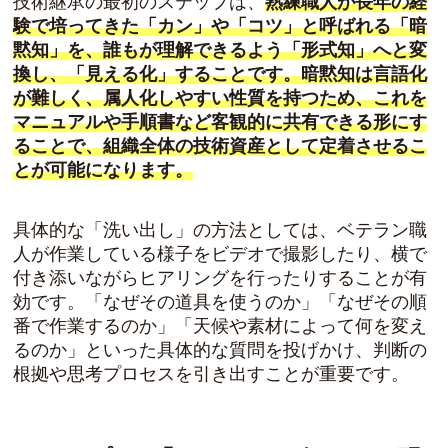
技術継承の最初のステップは、
熟練職人が長年の経
験で培ってきた「カン」や「コツ」と呼ばれる「暗
黙知」を、誰もが理解できるよう「形式知」へと変
換し、「見える化」することです。暗黙知は言語化
が難しく、属人化しやすい性質を持つため、これを
マニュアルや手順書など客観的に共有できる形にす
ることで、組織全体の技術資産として定着させるこ
とが可能になります。
具体的な「洗い出し」の方法としては、ベテラン職
人が作業している様子をビデオで撮影したり、横で
付き添いながらヒアリングを行ったりすることが有
効です。「なぜその道具を使うのか」「なぜその順
番で作業するのか」「天候や素材によって何を変え
るのか」といった具体的な質問を投げかけ、判断の
根拠や思考プロセスを引き出すことが重要です。