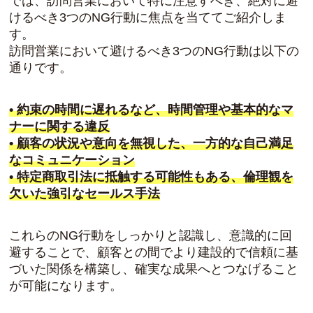
では、訪問営業において特に注意すべき、絶対に避
けるべき3つのNG行動に焦点を当ててご紹介しま
す。
訪問営業において避けるべき3つのNG行動は以下の
通りです。
• 約束の時間に遅れるなど、時間管理や基本的なマ
ナーに関する違反
• 顧客の状況や意向を無視した、一方的な自己満足
なコミュニケーション
• 特定商取引法に抵触する可能性もある、倫理観を
欠いた強引なセールス手法
これらのNG行動をしっかりと認識し、意識的に回
避することで、顧客との間でより建設的で信頼に基
づいた関係を構築し、確実な成果へとつなげること
が可能になります。