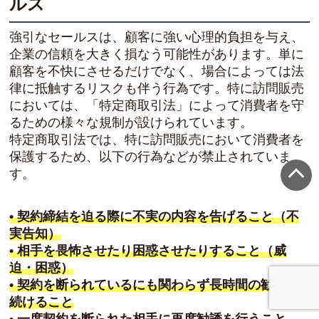
ルス
強引なセールスは、顧客に強い心理的負担を与え、
企業の信頼を大きく損なう可能性があります。単に
顧客を不快にさせるだけでなく、場合によっては法
律に抵触するリスクも伴う行為です。特に訪問販売
においては、「特定商取引法」によって消費者を守
るための様々な規制が設けられています。
特定商取引法では、特に訪問販売において消費者を
保護するため、以下の行為などが禁止されていま
す。
• 契約締結を迫る際に不実の内容を告げること（不
実告知）
• 相手を畏怖させたり困惑させたりすること（威
迫・困惑）
• 契約を断られているにも関わらず長時間の勧誘を
続けること
• 一度契約を断られた相手に再度勧誘を行うこと