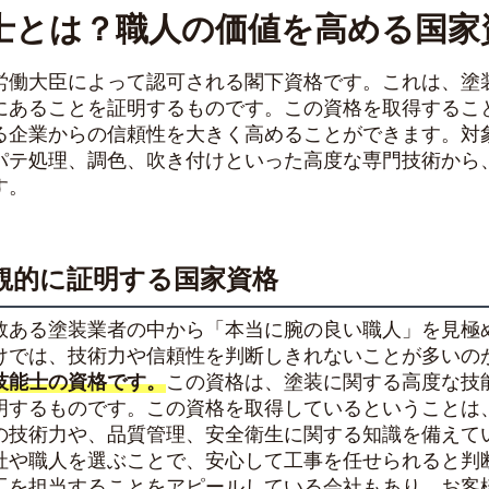
士とは？職人の価値を高める国家
労働大臣によって認可される閣下資格です。これは、塗
にあることを証明するものです。この資格を取得するこ
る企業からの信頼性を大きく高めることができます。対
パテ処理、調色、吹き付けといった高度な専門技術から
す。
観的に証明する国家資格
数ある塗装業者の中から「本当に腕の良い職人」を見極
けでは、技術力や信頼性を判断しきれないことが多いの
技能士の資格です。
この資格は、塗装に関する高度な技
明するものです。この資格を取得しているということは
の技術力や、品質管理、安全衛生に関する知識を備えて
社や職人を選ぶことで、安心して工事を任せられると判
工を担当することをアピールしている会社もあり、お客