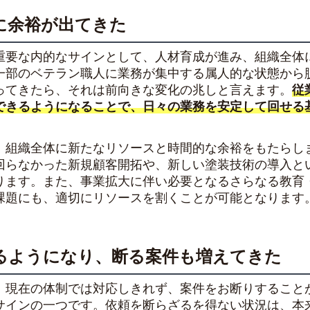
に余裕が出てきた
重要な内的なサインとして、人材育成が進み、組織全体
一部のベテラン職人に業務が集中する属人的な状態から
ってきたら、それは前向きな変化の兆しと言えます。
従
できるようになることで、日々の業務を安定して回せる
、組織全体に新たなリソースと時間的な余裕をもたらし
回らなかった新規顧客開拓や、新しい塗装技術の導入と
ります。また、事業拡大に伴い必要となるさらなる教育
課題にも、適切にリソースを割くことが可能となります
るようになり、断る案件も増えてきた
、現在の体制では対応しきれず、案件をお断りすること
サインの一つです。依頼を断らざるを得ない状況は、本