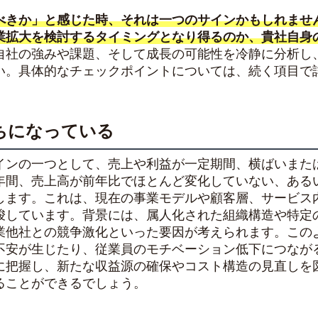
べきか」と感じた時、それは一つのサインかもしれませ
業拡大を検討するタイミングとなり得るのか、貴社自身
自社の強みや課題、そして成長の可能性を冷静に分析し
い。具体的なチェックポイントについては、続く項目で
ちになっている
インの一つとして、売上や利益が一定期間、横ばいまた
年間、売上高が前年比でほとんど変化していない、ある
します。これは、現在の事業モデルや顧客層、サービス
唆しています。背景には、属人化された組織構造や特定
業他社との競争激化といった要因が考えられます。この
不安が生じたり、従業員のモチベーション低下につなが
に把握し、新たな収益源の確保やコスト構造の見直しを
ることができるでしょう。