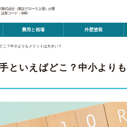
ズ株式会社（東証グロース上場）が運
券コード：4445
費用と相場
外壁塗装
どこ？中小よりもメリットは大きい？
手といえばどこ？中小より