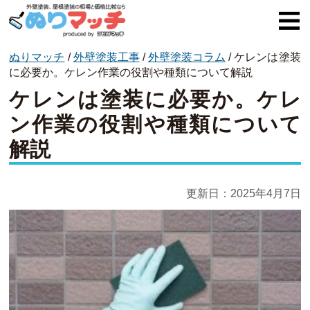
ぬりマッチ
/
外壁塗装工事
/
外壁塗装コラム
/
ケレンは塗装
ぬりマッチとは
に必要か。ケレン作業の役割や種類について解説
ケレンは塗装に必要か。ケレ
オススメ企業
ン作業の役割や種類について
費用と相場
解説
外壁塗装
屋根塗装
更新日：
2025年4月7日
コラム一覧