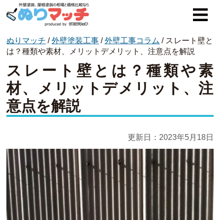
ぬりマッチ
/
外壁塗装工事
/
外壁工事コラム
/
スレート壁と
ぬりマッチとは
は？種類や素材、メリットデメリット、注意点を解説
スレート壁とは？種類や素
オススメ企業
材、メリットデメリット、注
費用と相場
意点を解説
外壁塗装
屋根塗装
更新日：
2023年5月18日
コラム一覧