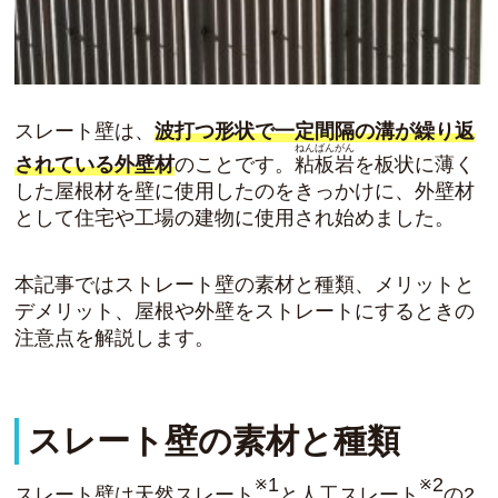
スレート壁は、
波打つ形状で一定間隔の溝が繰り返
ねんばんがん
されている外壁材
のことです。
粘板岩
を板状に薄く
した屋根材を壁に使用したのをきっかけに、外壁材
として住宅や工場の建物に使用され始めました。
本記事ではストレート壁の素材と種類、メリットと
デメリット、屋根や外壁をストレートにするときの
注意点を解説します。
スレート壁の素材と種類
※1
※2
スレート壁は
天然スレート
と
人工スレート
の2