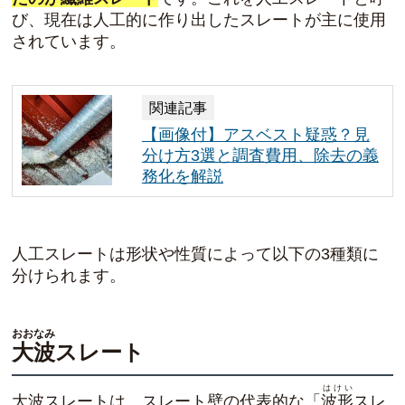
び、現在は人工的に作り出したスレートが主に使用
されています。
関連記事
【画像付】アスベスト疑惑？見
分け方3選と調査費用、除去の義
務化を解説
人工スレートは形状や性質によって以下の3種類に
分けられます。
おおなみ
大波
スレート
はけい
大波スレートは、スレート壁の代表的な「
波形
スレ