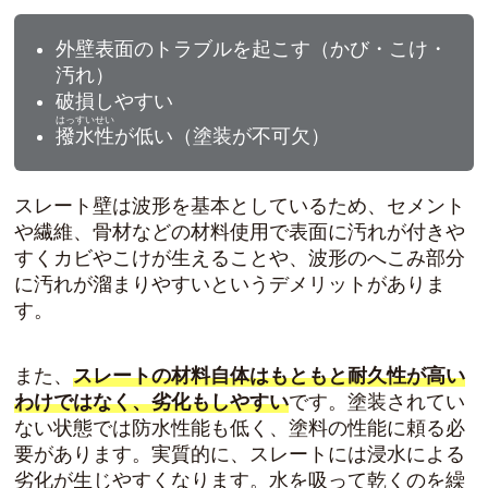
外壁表面のトラブルを起こす（かび・こけ・
汚れ）
破損しやすい
はっすいせい
撥水性
が低い（塗装が不可欠）
スレート壁は波形を基本としているため、セメント
や繊維、骨材などの材料使用で
表面に汚れが付きや
すくカビやこけが生える
ことや、
波形のへこみ部分
に汚れが溜まりやすい
というデメリットがありま
す。
また、
スレートの材料自体はもともと耐久性が高い
わけではなく、劣化もしやすい
です。塗装されてい
ない状態では防水性能も低く、塗料の性能に頼る必
要があります。実質的に、スレートには浸水による
劣化が生じやすくなります。水を吸って乾くのを繰