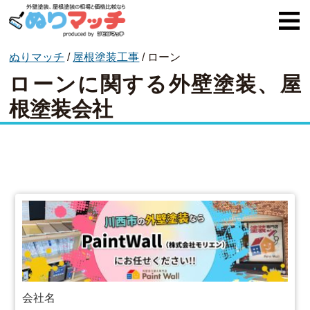
ぬりマッチ
/
屋根塗装工事
/
ローン
ぬりマッチとは
ローンに関する外壁塗装、屋
オススメ企業
根塗装会社
費用と相場
外壁塗装
屋根塗装
コラム一覧
会社名