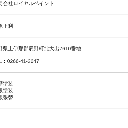
同会社ロイヤルペイント
原正利
野県上伊那郡辰野町北大出7610番地
L：0266-41-2647
壁塗装
根塗装
根張替