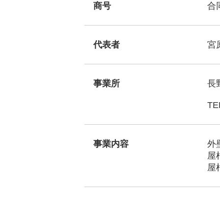
商号
合
代表者
宮
事業所
長
TE
事業内容
外
屋
屋