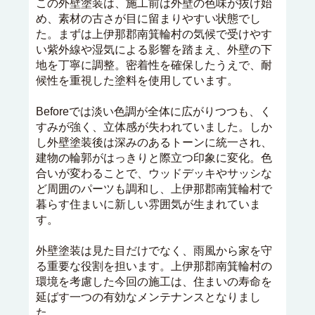
この外壁塗装は、施工前は外壁の色味が抜け始
め、素材の古さが目に留まりやすい状態でし
た。まずは上伊那郡南箕輪村の気候で受けやす
い紫外線や湿気による影響を踏まえ、外壁の下
地を丁寧に調整。密着性を確保したうえで、耐
候性を重視した塗料を使用しています。
Beforeでは淡い色調が全体に広がりつつも、く
すみが強く、立体感が失われていました。しか
し外壁塗装後は深みのあるトーンに統一され、
建物の輪郭がはっきりと際立つ印象に変化。色
合いが変わることで、ウッドデッキやサッシな
ど周囲のパーツも調和し、上伊那郡南箕輪村で
暮らす住まいに新しい雰囲気が生まれていま
す。
外壁塗装は見た目だけでなく、雨風から家を守
る重要な役割を担います。上伊那郡南箕輪村の
環境を考慮した今回の施工は、住まいの寿命を
延ばす一つの有効なメンテナンスとなりまし
た。