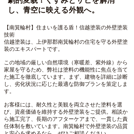
劇的変貌！くすみとサビを解消
し、青空に映える外観へ。
【南箕輪村】住まいを護る盾！信越塗装の外壁塗装
技術
信越塗装は、上伊那郡南箕輪村の住宅を守る外壁塗
装のエキスパートです。
この地域の厳しい自然環境（寒暖差、紫外線）から
家屋を守るため、弊社は塗料の機能性に焦点を当て
た施工を徹底しています。まず、建物を詳細に診断
し、劣化状況に応じた最適な防御プランを策定しま
す。
お客様には、耐久性と美観を両立させた塗料を選
び、資産価値を維持する外壁塗装をご提供。相談か
ら施工完了、長期のアフターケアまで、一貫した責
任体制を敷いています。南箕輪村で外壁塗装の品質
と安心を求めるなら、ぜひご相談ください。