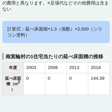
の費用と異なります。※足場代などその他費用は含ま
ない
計算式：延べ床面積×1.3（係数）×2,500（シリ
コン塗料）
南箕輪村の1住宅当たりの延べ床面積の推移
2003
2008
2013
2018
年度
0
0
0
144.39
延べ床面
2
積（m
）