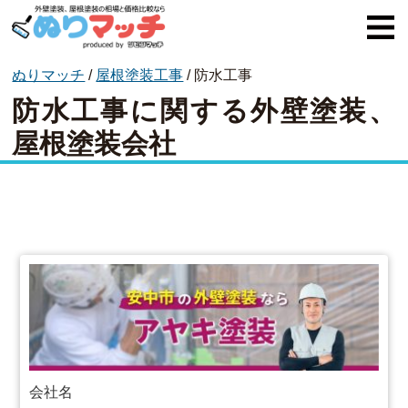
ぬりマッチ
/
屋根塗装工事
/
防水工事
ぬりマッチとは
防水工事に関する外壁塗装、
オススメ企業
屋根塗装会社
費用と相場
外壁塗装
屋根塗装
コラム一覧
会社名