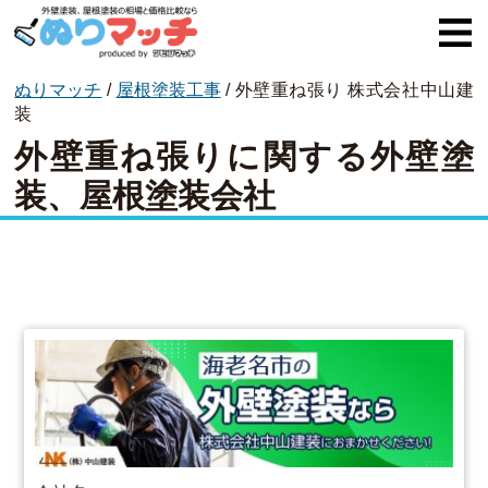
ぬりマッチ
/
屋根塗装工事
/
外壁重ね張り
株式会社中山建
ぬりマッチとは
装
外壁重ね張りに関する外壁塗
オススメ企業
装、屋根塗装会社
費用と相場
外壁塗装
屋根塗装
コラム一覧