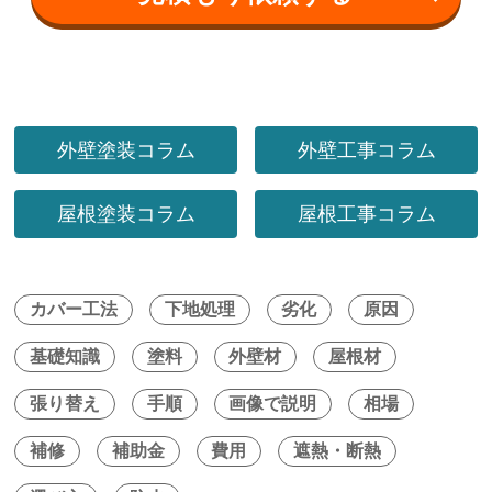
外壁塗装コラム
外壁工事コラム
屋根塗装コラム
屋根工事コラム
カバー工法
下地処理
劣化
原因
基礎知識
塗料
外壁材
屋根材
張り替え
手順
画像で説明
相場
補修
補助金
費用
遮熱・断熱