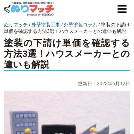
ぬりマッチ
/
外壁塗装工事
/
外壁塗装コラム
/
塗装の下請け
ぬりマッチとは
単価を確認する方法3選！ハウスメーカーとの違いも解説
塗装の下請け単価を確認する
オススメ企業
方法3選！ハウスメーカーとの
費用と相場
違いも解説
外壁塗装
屋根塗装
更新日：
2023年5月12日
コラム一覧