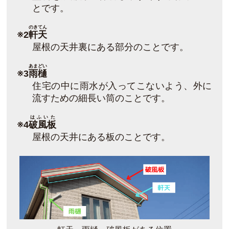
とです。
のきてん
※2
軒天
屋根の天井裏にある部分のことです。
あまどい
※3
雨樋
住宅の中に雨水が入ってこないよう、外に
流すための細長い筒のことです。
はふいた
※4
破風板
屋根の天井にある板のことです。