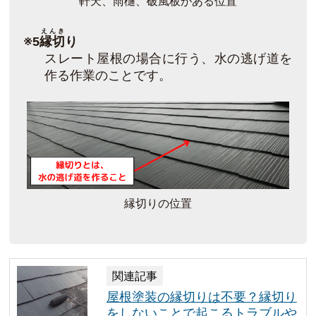
軒天、雨樋、破風板がある位置
えんき
※5
縁切
り
スレート屋根の場合に行う、水の逃げ道を
作る作業のことです。
縁切りの位置
関連記事
屋根塗装の縁切りは不要？縁切り
をしないことで起こるトラブルや