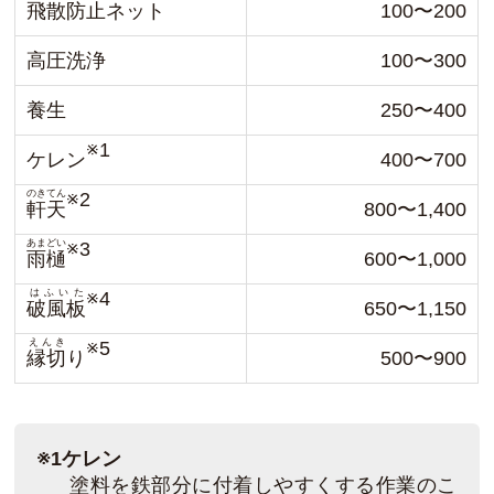
飛散防止ネット
100〜200
高圧洗浄
100〜300
養生
250〜400
※1
ケレン
400〜700
のきてん
※2
軒天
800〜1,400
あまどい
※3
雨樋
600〜1,000
はふいた
※4
破風板
650〜1,150
えんき
※5
縁切
り
500〜900
※1ケレン
塗料を鉄部分に付着しやすくする作業のこ