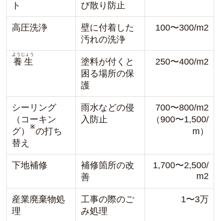
ト
び散り防止
高圧洗浄
壁に付着した
100〜300/m2
汚れの洗浄
ようじょう
養生
塗料が付くと
250〜400/m2
困る場所の保
護
シーリング
雨水などの侵
700〜800/m2
（コーキン
入防止
（900〜1,500/
※
グ）
の打ち
m）
替え
下地補修
補修箇所の改
1,700〜2,500/
m2
善
産業廃棄物処
工事の際のご
1〜3万
理
み処理