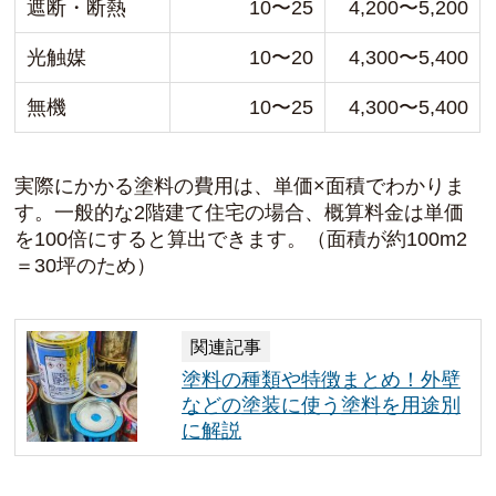
遮断・断熱
10〜25
4,200〜5,200
光触媒
10〜20
4,300〜5,400
無機
10〜25
4,300〜5,400
実際にかかる塗料の費用は、単価×面積でわかりま
す。一般的な2階建て住宅の場合、概算料金は単価
を100倍にすると算出できます。（面積が約100m2
＝30坪のため）
関連記事
塗料の種類や特徴まとめ！外壁
などの塗装に使う塗料を用途別
に解説