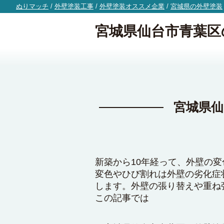
ぬりマッチ
/
外壁塗装工事
/
外壁塗装オススメ企業
/
宮城県の外壁塗装
宮城県仙台市青葉区
宮城県
新築から10年経って、外壁の
変色やひび割れは外壁の劣化症
します。外壁の張り替えや重ね
この記事では