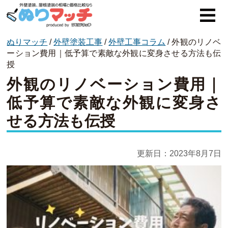
ぬりマッチ
/
外壁塗装工事
/
外壁工事コラム
/
外観のリノベ
ぬりマッチとは
ーション費用｜低予算で素敵な外観に変身させる方法も伝
授
オススメ企業
外観のリノベーション費用｜
費用と相場
低予算で素敵な外観に変身さ
せる方法も伝授
外壁塗装
屋根塗装
更新日：
2023年8月7日
コラム一覧