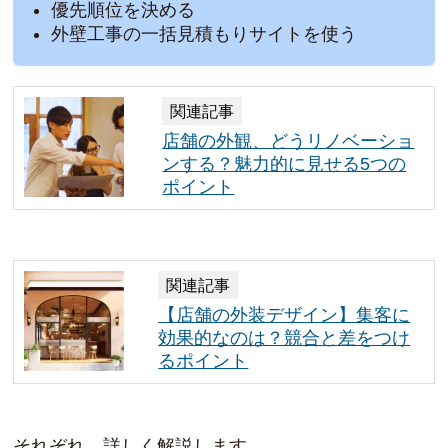
優先順位を決める
外壁工事の一括見積もりサイトを使う
関連記事
店舗の外観、どうリノベーショ
ンする？魅力的に見せる5つの
ポイント
関連記事
【店舗の外装デザイン】集客に
効果的なのは？競合と差をつけ
るポイント
それぞれ、詳しく解説します。