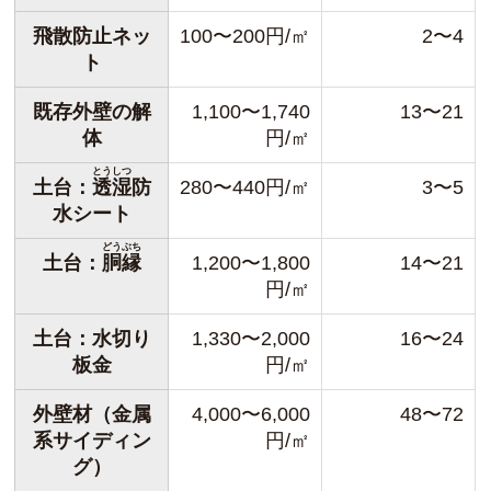
飛散防止ネッ
100〜200円/㎡
2〜4
ト
既存外壁の解
1,100〜1,740
13〜21
体
円/㎡
とうしつ
土台：
透湿
防
280〜440円/㎡
3〜5
水シート
どうぶち
土台：
胴縁
1,200〜1,800
14〜21
円/㎡
土台：水切り
1,330〜2,000
16〜24
板金
円/㎡
外壁材（金属
4,000〜6,000
48〜72
系サイディン
円/㎡
グ）