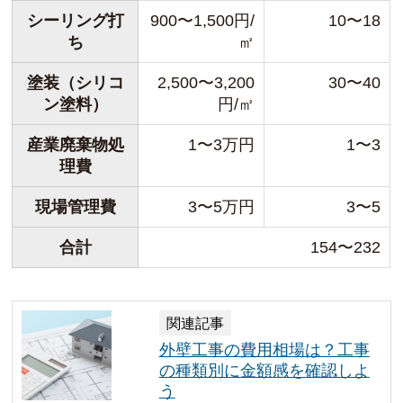
シーリング打
900〜1,500円/
10〜18
ち
㎡
塗装（シリコ
2,500〜3,200
30〜40
ン塗料）
円/㎡
産業廃棄物処
1〜3万円
1〜3
理費
現場管理費
3〜5万円
3〜5
合計
154〜232
関連記事
外壁工事の費用相場は？工事
の種類別に金額感を確認しよ
う