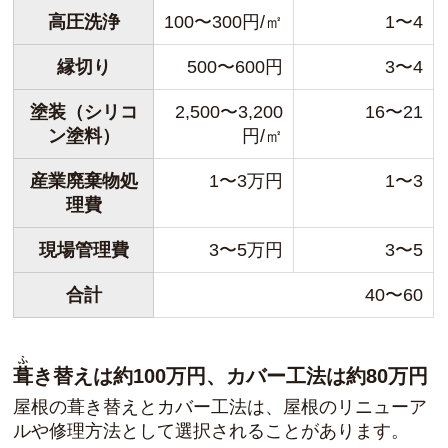
高圧洗浄
100〜300円/㎡
1〜4
縁切り
500〜600円
3〜4
塗装（シリコ
2,500〜3,200
16〜21
ン塗料）
円/㎡
産業廃棄物処
1〜3万円
1〜3
理費
現場管理費
3〜5万円
3〜5
合計
40〜60
ふ
葺
き替えは約100万円、カバー工法は約80万円
屋根の葺き替えとカバー工法は、屋根のリニューア
ルや修理方法として選択されることがあります。