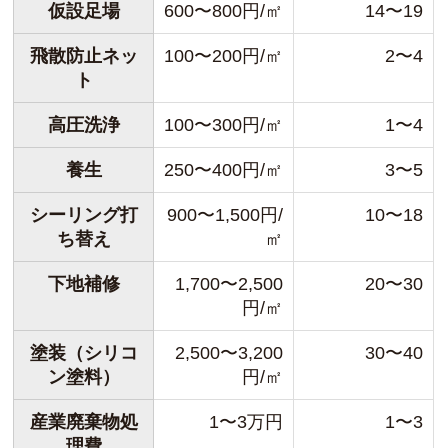
仮設足場
600〜800円/㎡
14〜19
飛散防止ネッ
100〜200円/㎡
2〜4
ト
高圧洗浄
100〜300円/㎡
1〜4
養生
250〜400円/㎡
3〜5
シーリング打
900〜1,500円/
10〜18
ち替え
㎡
下地補修
1,700〜2,500
20〜30
円/㎡
塗装（シリコ
2,500〜3,200
30〜40
ン塗料）
円/㎡
産業廃棄物処
1〜3万円
1〜3
理費