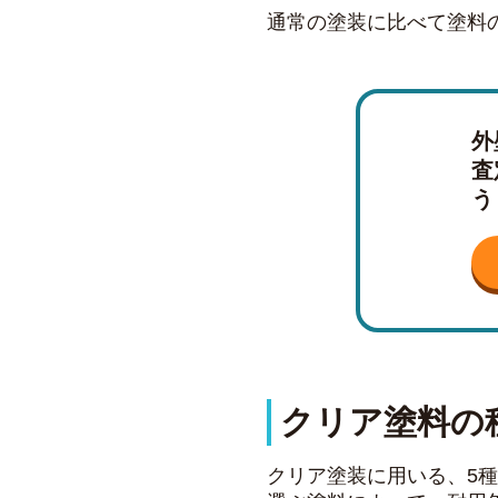
通常の塗装に比べて塗料
外
査
う
クリア塗料の
クリア塗装に用いる、5