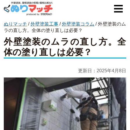
ぬりマッチ
/
外壁塗装工事
/
外壁塗装コラム
/
外壁塗装のム
ぬりマッチとは
ラの直し方。全体の塗り直しは必要？
外壁塗装のムラの直し方。全
オススメ企業
体の塗り直しは必要？
費用と相場
外壁塗装
更新日：
2025年4月8日
屋根塗装
コラム一覧