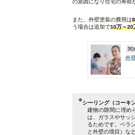
の原因になり住宅の寿命
また、外壁塗装の費用は
う場合は追加で
10万～2
関
外
※
シーリング（コーキ
建物の隙間に埋め
は、ガラスやサッ
るためです。
ベラ
と外壁の境目）な