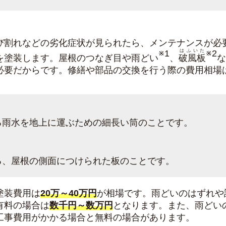
び割れなどの劣化症状が見られたら、メンテナンスが必
はふいた
※1
※2
を塗装します。屋根のつなぎ目や
雨どい
、
破風板
な
必要だからです。修繕や部品の交換を行う際の費用相場
る雨水を地上に運ぶための細長い筒のことです。
る、屋根の側面につけられた板のことです。
塗装費用は
20万～40万円
が相場です。雨どいのはずれや
有料の場合は
数千円～数万円
となります。また、雨どい
工事費用がかかる場合と無料の場合があります。