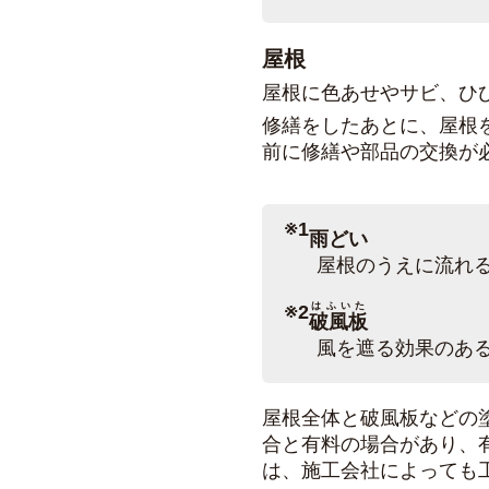
屋根
屋根に色あせやサビ、ひ
修繕をしたあとに、屋根
前に修繕や部品の交換が
※1
雨どい
屋根のうえに流れ
はふいた
※2
破風板
風を遮る効果のあ
屋根全体と破風板などの
合と有料の場合があり、
は、施工会社によっても