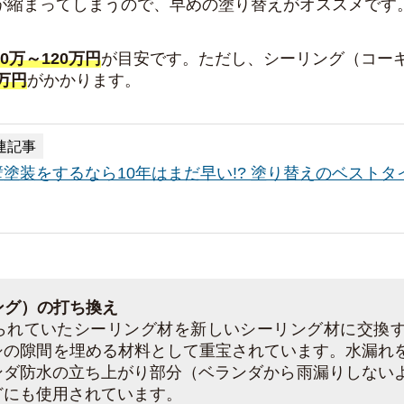
が縮まってしまうので、早めの塗り替えがオススメです
80万～120万円
が目安です。ただし、
シーリング（コー
0万円
がかかります。
連記事
壁塗装をするなら10年はまだ早い!? 塗り替えのベスト
ング）の打ち換え
られていたシーリング材を新しいシーリング材に交換
シの隙間を埋める材料として重宝されています。水漏れ
ンダ防水の立ち上がり部分
（ベランダから雨漏りしない
どにも使用されています。