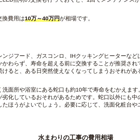
交換費用は
10万～40万円
が相場です。
レンジフード
、
ガスコンロ
、
IHクッキングヒーター
など
かかわらず、寿命を超える前に交換することが推奨され
続けると、ある日突然使えなくなってしまうおそれがあ
く洗面所や浴室にある
蛇口
も約10年で寿命をむかえま
が劣化しているおそれがあるためです。蛇口以外にも中
したほうがよいでしょう。必要に応じて、洗面化粧台や
水まわりの工事の費用相場