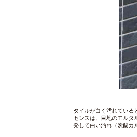
タイルが白く汚れている
センスは、目地のモルタ
発して白い汚れ（炭酸カ