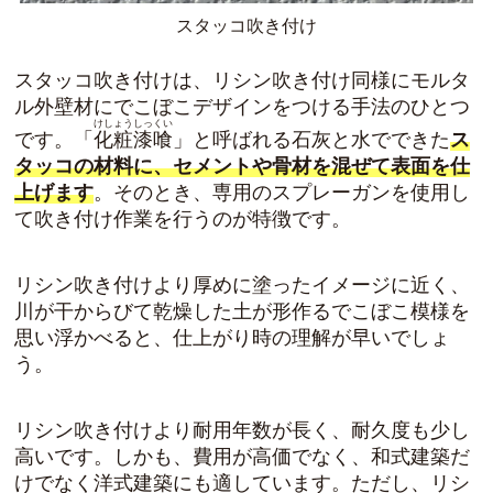
スタッコ吹き付け
スタッコ吹き付けは、リシン吹き付け同様にモルタ
ル外壁材にでこぼこデザインをつける手法のひとつ
けしょうしっくい
です。「
化粧漆喰
」と呼ばれる石灰と水でできた
ス
タッコの材料に、セメントや骨材を混ぜて表面を仕
上げます
。そのとき、専用のスプレーガンを使用し
て吹き付け作業を行うのが特徴です。
リシン吹き付けより厚めに塗ったイメージに近く、
川が干からびて乾燥した土が形作るでこぼこ模様を
思い浮かべると、仕上がり時の理解が早いでしょ
う。
リシン吹き付けより耐用年数が長く、耐久度も少し
高い
です。しかも、費用が高価でなく、和式建築だ
けでなく洋式建築にも適しています。ただし、リシ