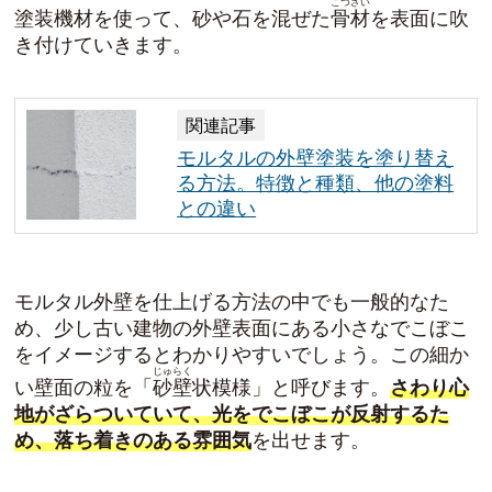
こつざい
塗装機材を使って、砂や石を混ぜた
骨材
を表面に吹
き付けていきます。
関連記事
モルタルの外壁塗装を塗り替え
る方法。特徴と種類、他の塗料
との違い
モルタル外壁を仕上げる方法の中でも一般的なた
め、少し古い建物の外壁表面にある小さなでこぼこ
をイメージするとわかりやすいでしょう。この細か
じゅらく
い壁面の粒を「
砂壁
状模様」と呼びます。
さわり心
地がざらついていて、光をでこぼこが反射するた
め、落ち着きのある雰囲気
を出せます。