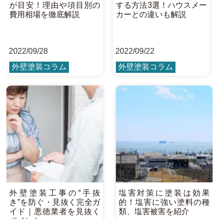
が目安！理由や項目別の
する方法3選！ハウスメー
費用相場を徹底解説
カーとの違いも解説
2022
/
09/28
2022
/
09/22
外壁塗装コラム
外壁塗装コラム
外壁塗装工事の“手抜
塩害対策に塗装は効果
き”を防ぐ・見抜く完全ガ
的！塩害に強い塗料の種
イド｜悪徳業者を見抜く
類、塩害被害を紹介