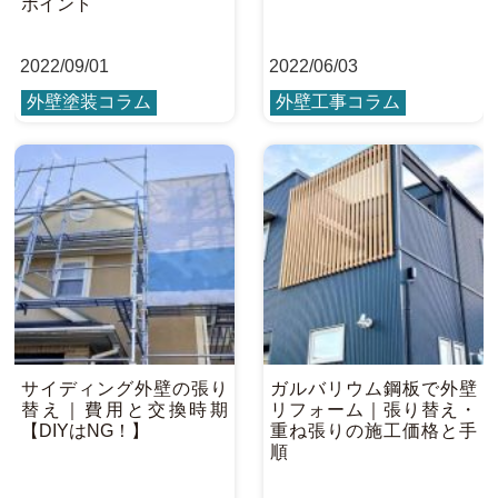
ポイント
2022
/
09/01
2022
/
06/03
外壁塗装コラム
外壁工事コラム
サイディング外壁の張り
ガルバリウム鋼板で外壁
替え｜費用と交換時期
リフォーム｜張り替え・
【DIYはNG！】
重ね張りの施工価格と手
順